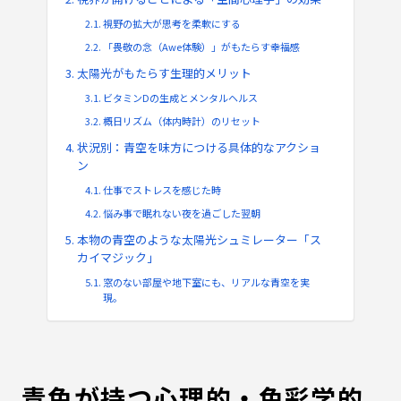
視野の拡大が思考を柔軟にする
「畏敬の念（Awe体験）」がもたらす幸福感
太陽光がもたらす生理的メリット
ビタミンDの生成とメンタルヘルス
概日リズム（体内時計）のリセット
状況別：青空を味方につける具体的なアクショ
ン
仕事でストレスを感じた時
悩み事で眠れない夜を過ごした翌朝
本物の青空のような太陽光シュミレーター「ス
カイマジック」
窓のない部屋や地下室にも、リアルな青空を実
現。
青色が持つ心理的・色彩学的